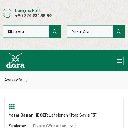
Danışma Hattı
+90 224
221 38 39
Anasayfa
Yazar
Canan HECER
Listelenen Kitap Sayısı "
3
"
Sıralama: