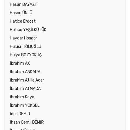
Hasan BAYAZIT
Hasan ÜNLÜ
Hatice Erdost
Hatice YEŞİLKÜTÜK
Haydar Hoşgör
Hulusi TIĞLIOĞLU
Hülya BOZYOKUŞ
İbrahim AK
İbrahim ANKARA
İbrahim Atilla Acar
İbrahim ATMACA
İbrahim Kaya
İbrahim YÜKSEL
İdris DEMİR
İhsan Cemil DEMİR