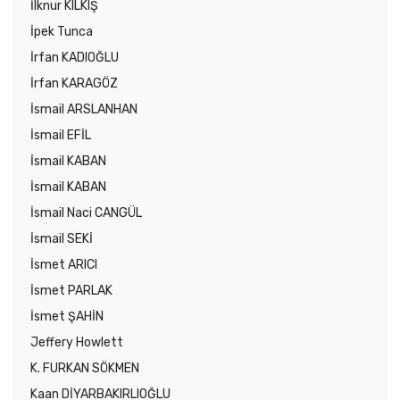
İlknur KILKIŞ
İpek Tunca
İrfan KADIOĞLU
İrfan KARAGÖZ
İsmail ARSLANHAN
İsmail EFİL
İsmail KABAN
İsmail KABAN
İsmail Naci CANGÜL
İsmail SEKİ
İsmet ARICI
İsmet PARLAK
İsmet ŞAHİN
Jeffery Howlett
K. FURKAN SÖKMEN
Kaan DİYARBAKIRLIOĞLU