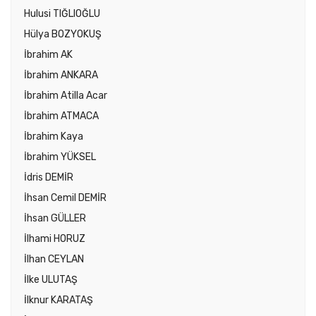
Hulusi TIĞLIOĞLU
Hülya BOZYOKUŞ
İbrahim AK
İbrahim ANKARA
İbrahim Atilla Acar
İbrahim ATMACA
İbrahim Kaya
İbrahim YÜKSEL
İdris DEMİR
İhsan Cemil DEMİR
İhsan GÜLLER
İlhami HORUZ
İlhan CEYLAN
İlke ULUTAŞ
İlknur KARATAŞ