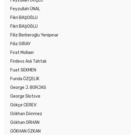
Feyzullah GÜÇLÜ
Feyzullah ÜNAL
Fikri BAŞOĞLU
Fikri BAŞOĞLU
Filiz Berberoğlu Yenipınar
Filiz GİRAY
Fırat Mollaer
Firdevs Aslı Tahtalı
Fuat SEKMEN
Funda ÖZÇELİK
George J. BORJAS
George Slotsve
Gökçe CEREV
Gökhan Dönmez
Gökhan ORHAN
GÖKHAN ÖZKAN