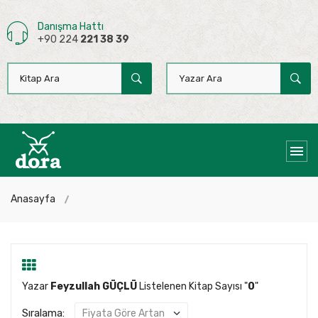
Danışma Hattı
+90 224
221 38 39
Anasayfa
Yazar
Feyzullah GÜÇLÜ
Listelenen Kitap Sayısı "
0
"
Sıralama: