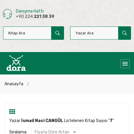
Danışma Hattı
+90 224
221 38 39
Anasayfa
Yazar
İsmail Naci CANGÜL
Listelenen Kitap Sayısı "
7
"
Sıralama: