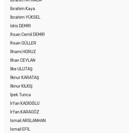
İbrahim ATMACA
İbrahim Kaya
İbrahim YÜKSEL
İdris DEMİR
İhsan Cemil DEMİR
İhsan GÜLLER
İlhami HORUZ
İlhan CEYLAN
İlke ULUTAŞ
İlknur KARATAŞ
İlknur KILKIŞ
İpek Tunca
İrfan KADIOĞLU
İrfan KARAGÖZ
İsmail ARSLANHAN
İsmail EFİL