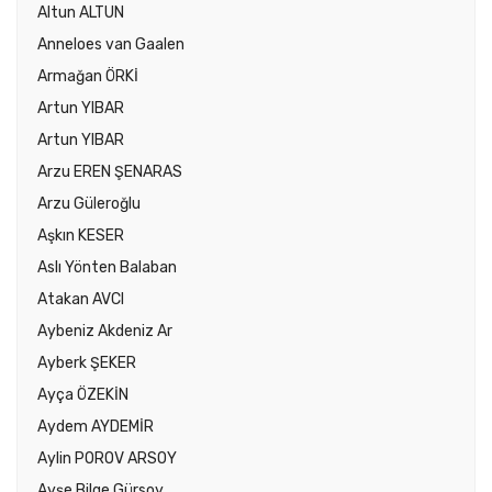
Altun ALTUN
Anneloes van Gaalen
Armağan ÖRKİ
Artun YIBAR
Artun YIBAR
Arzu EREN ŞENARAS
Arzu Güleroğlu
Aşkın KESER
Aslı Yönten Balaban
Atakan AVCI
Aybeniz Akdeniz Ar
Ayberk ŞEKER
Ayça ÖZEKİN
Aydem AYDEMİR
Aylin POROV ARSOY
Ayşe Bilge Gürsoy