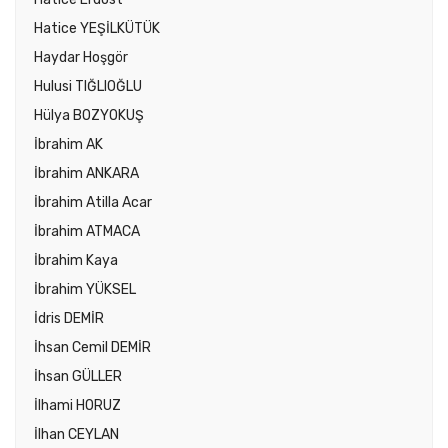
Hatice YEŞİLKÜTÜK
Haydar Hoşgör
Hulusi TIĞLIOĞLU
Hülya BOZYOKUŞ
İbrahim AK
İbrahim ANKARA
İbrahim Atilla Acar
İbrahim ATMACA
İbrahim Kaya
İbrahim YÜKSEL
İdris DEMİR
İhsan Cemil DEMİR
İhsan GÜLLER
İlhami HORUZ
İlhan CEYLAN