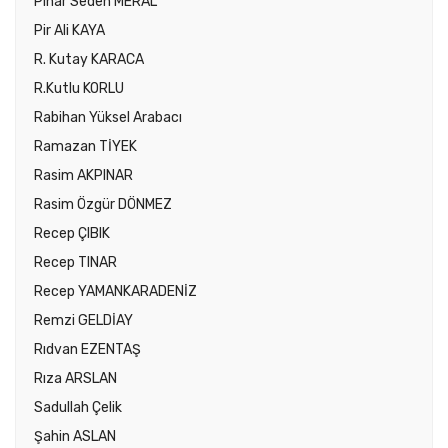
Pınar Seden MERAL
Pir Ali KAYA
R. Kutay KARACA
R.Kutlu KORLU
Rabihan Yüksel Arabacı
Ramazan TİYEK
Rasim AKPINAR
Rasim Özgür DÖNMEZ
Recep ÇIBIK
Recep TINAR
Recep YAMANKARADENİZ
Remzi GELDİAY
Rıdvan EZENTAŞ
Rıza ARSLAN
Sadullah Çelik
Şahin ASLAN