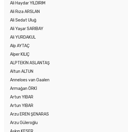
Ali Haydar YILDIRIM
Ali Rıza ARSLAN
Ali Sedat Uluğ
Ali Yaşar SARIBAY
Ali YURDAKUL
Alp AYTAÇ
Alper KILIÇ
ALPTEKİN ASLANTAŞ
Altun ALTUN
Anneloes van Gaalen
Armağan ÖRKİ
Artun YIBAR
Artun YIBAR
Arzu EREN ŞENARAS
Arzu Güleroğlu
Aşkın KESER