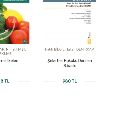
AR, Nimet HAŞIL
Fatih BİLGİLİ, Ertan DEMİRKAPI
RKMAZ
me İlkeleri
Şirketler Hukuku Dersleri
8.baskı
18 TL
980 TL
TABI İNCELE