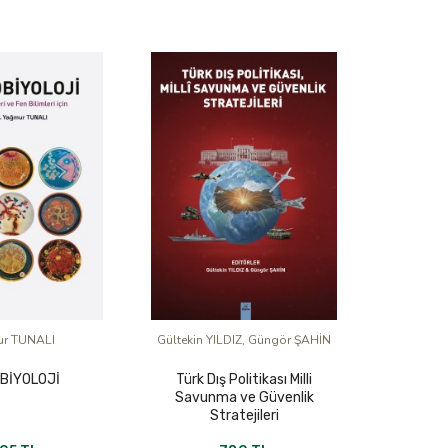
r TUNALI
Gültekin YILDIZ, Güngör ŞAHİN
BİYOLOJİ
Türk Dış Politikası Milli
Savunma ve Güvenlik
Stratejileri