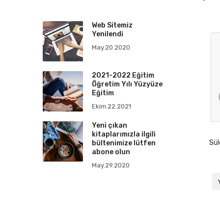
Web Sitemiz
Yenilendi
May.20.2020
Eğitim
2021-2022 Eğitim
Abdulvahap YİĞİT
Necmi GÜ
ı Yüzyüze
Öğretim Yılı Yüzyüze
Eğitim
İş Güvenliği
Mösyö F
Ekim.22.2021
Fatih BİLGİLİ, Ertan DEMİRKAPI
Ömer GÖKS
Yeni çıkan
Hukukun Temel Kavramları
Dağlık Karabağ S
591 TL
15 
a ilgili
kitaplarımızla ilgili
ve İkinci Savaşı
Mehmet ARSLAN
Yunus TAŞ
Sü
 lütfen
bültenimize lütfen
abone olun
450 TL
513 
May.29.2020
YAZAR HAKKINDA
YAZAR HAKKINDA