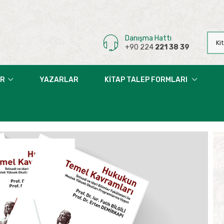
Danışma Hattı
+90 224
221 38 39
AR
YAZARLAR
KITAP TALEP FORMLARI