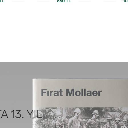
TL
660 TL
10
KI
A 13. YIL