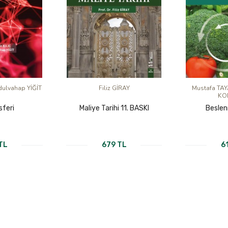
dulvahap YİĞİT
Filiz GİRAY
Mustafa TAY
KO
sferi
Maliye Tarihi 11. BASKI
Beslen
TL
679 TL
6
KI