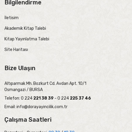
Bilgilendirme
İletisim
Akademik Kitap Talebi
Kitap Yayınlatma Talebi
Site Haritası
Bize Ulaşın
Altıparmak Mh. Bozkurt Cd. Avdan Apt. 10/1
Osmangazi / BURSA
Telefon: 0 224
221 38 39
- 0 224
225 37 46
Email:
info@dorayayincilik.com.tr
Çalışma Saatleri