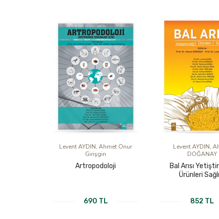
Levent AYDIN, Ahmet Onur
Levent AYDIN, A
Girişgin
DOĞANAY
Artropodoloji
Bal Arısı Yetiştiri
Ürünleri Sağl
690 TL
852 TL