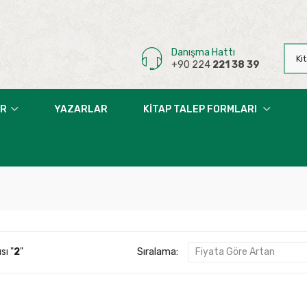
Danışma Hattı
+90 224
221 38 39
AR
YAZARLAR
KITAP TALEP FORMLARI
Sıralama:
sı "
2
"