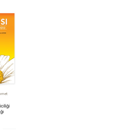
hmet
ciliği
ığı