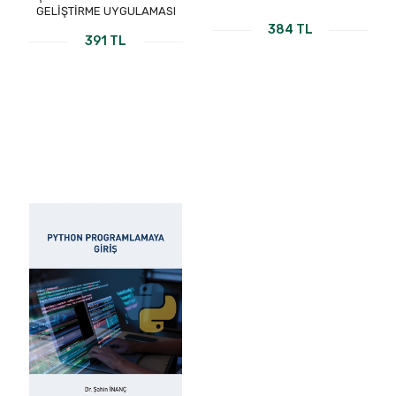
GELİŞTİRME UYGULAMASI
384 TL
391 TL
KİTABI İNCELE
KİTABI İNCELE