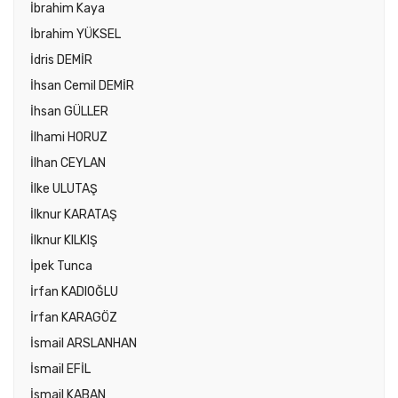
İbrahim Kaya
İbrahim YÜKSEL
İdris DEMİR
İhsan Cemil DEMİR
İhsan GÜLLER
İlhami HORUZ
İlhan CEYLAN
İlke ULUTAŞ
İlknur KARATAŞ
İlknur KILKIŞ
İpek Tunca
İrfan KADIOĞLU
İrfan KARAGÖZ
İsmail ARSLANHAN
İsmail EFİL
İsmail KABAN