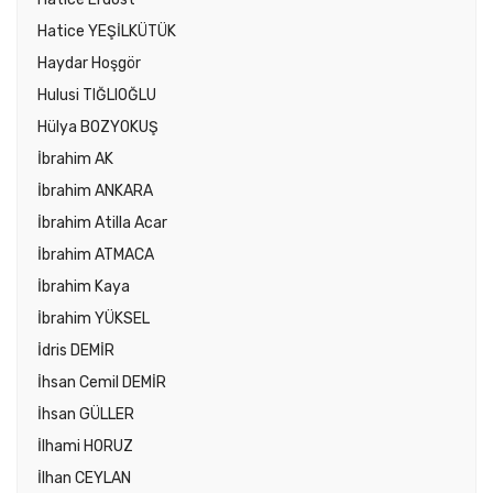
Hatice YEŞİLKÜTÜK
Haydar Hoşgör
Hulusi TIĞLIOĞLU
Hülya BOZYOKUŞ
İbrahim AK
İbrahim ANKARA
İbrahim Atilla Acar
İbrahim ATMACA
İbrahim Kaya
İbrahim YÜKSEL
İdris DEMİR
İhsan Cemil DEMİR
İhsan GÜLLER
İlhami HORUZ
İlhan CEYLAN