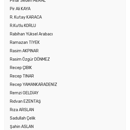
Pınar Seden MERAL
Pir Ali KAYA
R. Kutay KARACA
R.Kutlu KORLU
Rabihan Yüksel Arabacı
Ramazan TİYEK
Rasim AKPINAR
Rasim Özgür DÖNMEZ
Recep ÇIBIK
Recep TINAR
Recep YAMANKARADENİZ
Remzi GELDİAY
Rıdvan EZENTAŞ
Rıza ARSLAN
Sadullah Çelik
Şahin ASLAN