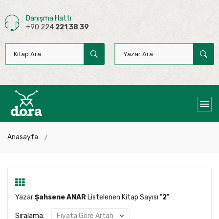
Danışma Hattı
+90 224
221 38 39
Anasayfa
Yazar
Şahsene ANAR
Listelenen Kitap Sayısı "
2
"
Sıralama: