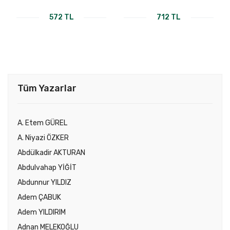
572 TL
712 TL
Tüm Yazarlar
A. Etem GÜREL
A. Niyazi ÖZKER
Abdülkadir AKTURAN
Abdulvahap YİĞİT
Abdunnur YILDIZ
Adem ÇABUK
Adem YILDIRIM
Adnan MELEKOĞLU