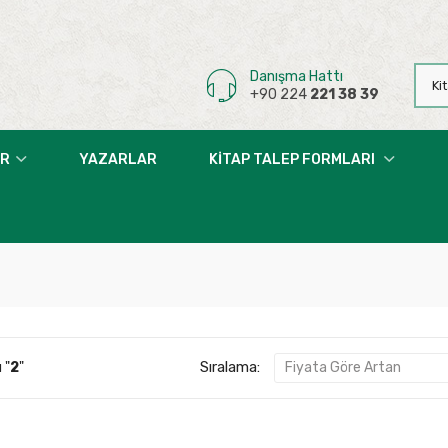
Danışma Hattı
+90 224
221 38 39
AR
YAZARLAR
KITAP TALEP FORMLARI
Sıralama:
 "
2
"