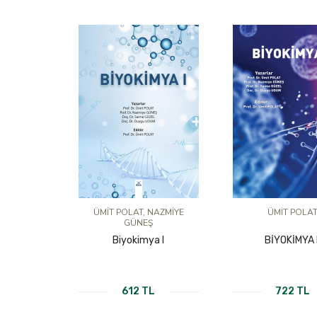
ÜMİT POLAT, NAZMİYE
ÜMİT POLA
GÜNEŞ
Biyokimya I
BİYOKİMYA I
612 TL
722 TL