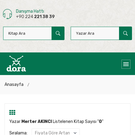
Danışma Hattı
+90 224
221 38 39
Anasayfa
Yazar
Merter AKINCI
Listelenen Kitap Sayısı "
0
"
Sıralama: