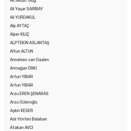
Ali Sedat Uluğ
Ali Yaşar SARIBAY
Ali YURDAKUL
Alp AYTAÇ
Alper KILIÇ
ALPTEKİN ASLANTAŞ
Altun ALTUN
Anneloes van Gaalen
Armağan ÖRKİ
Artun YIBAR
Artun YIBAR
Arzu EREN ŞENARAS
Arzu Güleroğlu
Aşkın KESER
Aslı Yönten Balaban
Atakan AVCI