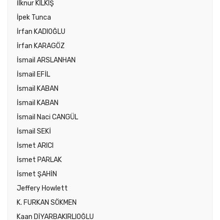
İlknur KILKIŞ
İpek Tunca
İrfan KADIOĞLU
İrfan KARAGÖZ
İsmail ARSLANHAN
İsmail EFİL
İsmail KABAN
İsmail KABAN
İsmail Naci CANGÜL
İsmail SEKİ
İsmet ARICI
İsmet PARLAK
İsmet ŞAHİN
Jeffery Howlett
K. FURKAN SÖKMEN
Kaan DİYARBAKIRLIOĞLU