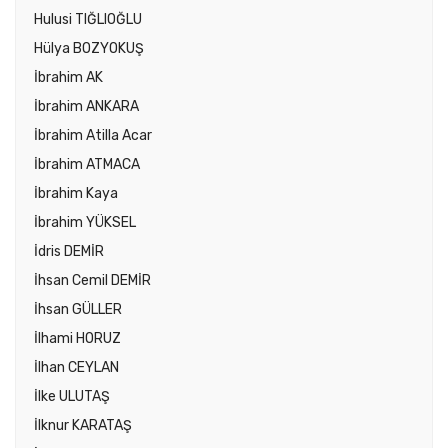
Hulusi TIĞLIOĞLU
Hülya BOZYOKUŞ
İbrahim AK
İbrahim ANKARA
İbrahim Atilla Acar
İbrahim ATMACA
İbrahim Kaya
İbrahim YÜKSEL
İdris DEMİR
İhsan Cemil DEMİR
İhsan GÜLLER
İlhami HORUZ
İlhan CEYLAN
İlke ULUTAŞ
İlknur KARATAŞ