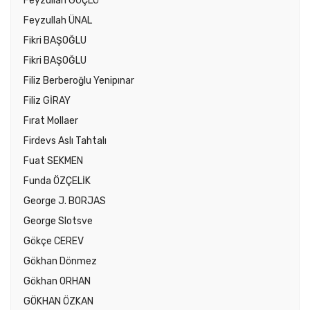
Feyzullah GÜÇLÜ
Feyzullah ÜNAL
Fikri BAŞOĞLU
Fikri BAŞOĞLU
Filiz Berberoğlu Yenipınar
Filiz GİRAY
Fırat Mollaer
Firdevs Aslı Tahtalı
Fuat SEKMEN
Funda ÖZÇELİK
George J. BORJAS
George Slotsve
Gökçe CEREV
Gökhan Dönmez
Gökhan ORHAN
GÖKHAN ÖZKAN