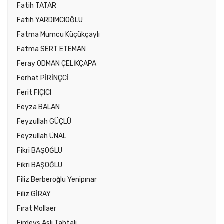
Fatih TATAR
Fatih YARDIMCIOĞLU
Fatma Mumcu Küçükçaylı
Fatma SERT ETEMAN
Feray ODMAN ÇELİKÇAPA
Ferhat PİRİNÇCİ
Ferit FIÇICI
Feyza BALAN
Feyzullah GÜÇLÜ
Feyzullah ÜNAL
Fikri BAŞOĞLU
Fikri BAŞOĞLU
Filiz Berberoğlu Yenipınar
Filiz GİRAY
Fırat Mollaer
Firdevs Aslı Tahtalı