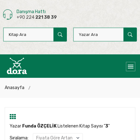
Danışma Hattı
+90 224
221 38 39
Anasayfa
Yazar
Funda ÖZÇELİK
Listelenen Kitap Sayısı "
3
"
Sıralama: