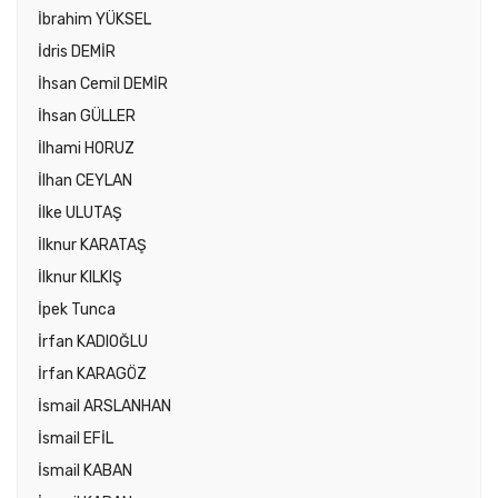
İbrahim YÜKSEL
İdris DEMİR
İhsan Cemil DEMİR
İhsan GÜLLER
İlhami HORUZ
İlhan CEYLAN
İlke ULUTAŞ
İlknur KARATAŞ
İlknur KILKIŞ
İpek Tunca
İrfan KADIOĞLU
İrfan KARAGÖZ
İsmail ARSLANHAN
İsmail EFİL
İsmail KABAN