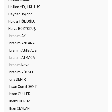
Hatice YEŞİLKÜTÜK
Haydar Hoşgör
Hulusi TIĞLIOĞLU
Hülya BOZYOKUŞ
İbrahim AK
İbrahim ANKARA
İbrahim Atilla Acar
İbrahim ATMACA
İbrahim Kaya
İbrahim YÜKSEL
İdris DEMİR
İhsan Cemil DEMİR
İhsan GÜLLER
İlhami HORUZ
İlhan CEYLAN