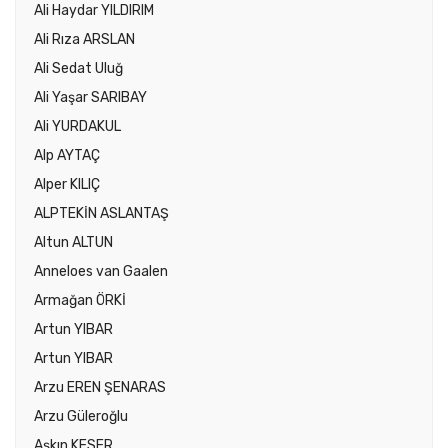
Ali Haydar YILDIRIM
Ali Rıza ARSLAN
Ali Sedat Uluğ
Ali Yaşar SARIBAY
Ali YURDAKUL
Alp AYTAÇ
Alper KILIÇ
ALPTEKİN ASLANTAŞ
Altun ALTUN
Anneloes van Gaalen
Armağan ÖRKİ
Artun YIBAR
Artun YIBAR
Arzu EREN ŞENARAS
Arzu Güleroğlu
Aşkın KESER