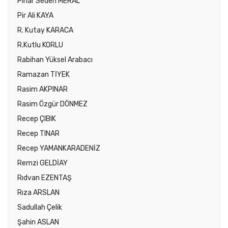
Pınar Seden MERAL
Pir Ali KAYA
R. Kutay KARACA
R.Kutlu KORLU
Rabihan Yüksel Arabacı
Ramazan TİYEK
Rasim AKPINAR
Rasim Özgür DÖNMEZ
Recep ÇIBIK
Recep TINAR
Recep YAMANKARADENİZ
Remzi GELDİAY
Rıdvan EZENTAŞ
Rıza ARSLAN
Sadullah Çelik
Şahin ASLAN