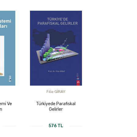
Filiz GİRAY
temi Ve
Türkiyede Parafiskal
rı
Gelirler
576 TL