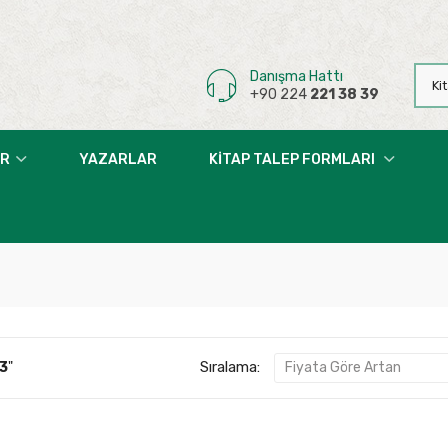
Danışma Hattı
+90 224
221 38 39
AR
YAZARLAR
KITAP TALEP FORMLARI
Sıralama:
3
"