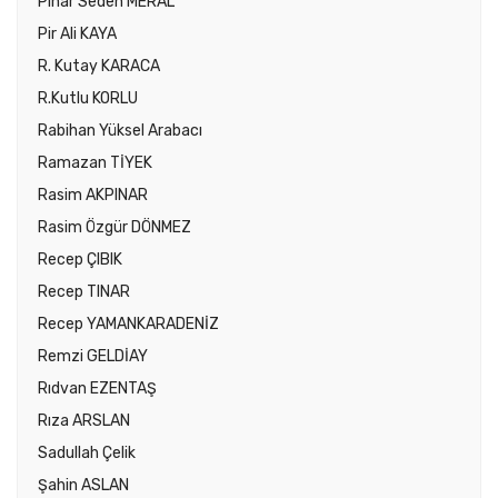
Pınar Seden MERAL
Pir Ali KAYA
R. Kutay KARACA
R.Kutlu KORLU
Rabihan Yüksel Arabacı
Ramazan TİYEK
Rasim AKPINAR
Rasim Özgür DÖNMEZ
Recep ÇIBIK
Recep TINAR
Recep YAMANKARADENİZ
Remzi GELDİAY
Rıdvan EZENTAŞ
Rıza ARSLAN
Sadullah Çelik
Şahin ASLAN