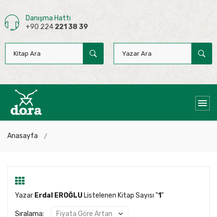
Danışma Hattı
+90 224
221 38 39
Anasayfa
Yazar
Erdal EROĞLU
Listelenen Kitap Sayısı "
1
"
Sıralama: