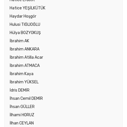
Hatice YEŞİLKÜTÜK
Haydar Hoşgör
Hulusi TIĞLIOĞLU
Hülya BOZYOKUŞ
İbrahim AK
İbrahim ANKARA
İbrahim Atilla Acar
İbrahim ATMACA
İbrahim Kaya
İbrahim YÜKSEL
İdris DEMİR
İhsan Cemil DEMİR
İhsan GÜLLER
İlhami HORUZ
İlhan CEYLAN