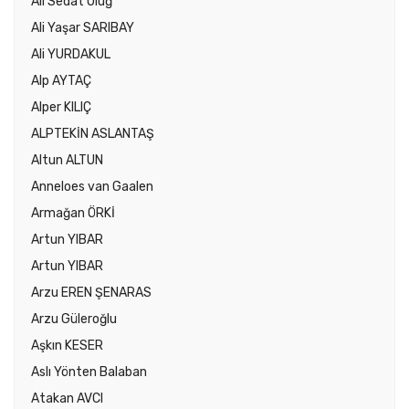
Ali Sedat Uluğ
Ali Yaşar SARIBAY
Ali YURDAKUL
Alp AYTAÇ
Alper KILIÇ
ALPTEKİN ASLANTAŞ
Altun ALTUN
Anneloes van Gaalen
Armağan ÖRKİ
Artun YIBAR
Artun YIBAR
Arzu EREN ŞENARAS
Arzu Güleroğlu
Aşkın KESER
Aslı Yönten Balaban
Atakan AVCI