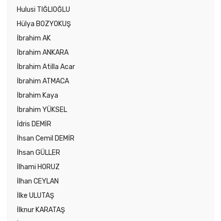
Hulusi TIĞLIOĞLU
Hülya BOZYOKUŞ
İbrahim AK
İbrahim ANKARA
İbrahim Atilla Acar
İbrahim ATMACA
İbrahim Kaya
İbrahim YÜKSEL
İdris DEMİR
İhsan Cemil DEMİR
İhsan GÜLLER
İlhami HORUZ
İlhan CEYLAN
İlke ULUTAŞ
İlknur KARATAŞ