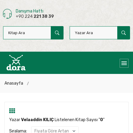
Danışma Hattı
+90 224
221 38 39
Anasayfa
Yazar
Velaaddin KILIÇ
Listelenen Kitap Sayısı "
0
"
Sıralama: