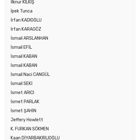
İlknur KILKIŞ
İpek Tunca
İrfan KADIOĞLU
İrfan KARAGÖZ
İsmail ARSLANHAN
İsmail EFİL
İsmail KABAN
İsmail KABAN
İsmail Naci CANGÜL
İsmail SEKİ
İsmet ARICI
İsmet PARLAK
İsmet ŞAHİN
Jeffery Howlett
K. FURKAN SÖKMEN
Kaan DİYARBAKIRLIOĞLU