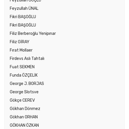
Feyzullah GÜÇLÜ
Feyzullah ÜNAL
Fikri BAŞOĞLU
Fikri BAŞOĞLU
Filiz Berberoğlu Yenipınar
Filiz GİRAY
Fırat Mollaer
Firdevs Aslı Tahtalı
Fuat SEKMEN
Funda ÖZÇELİK
George J. BORJAS
George Slotsve
Gökçe CEREV
Gökhan Dönmez
Gökhan ORHAN
GÖKHAN ÖZKAN