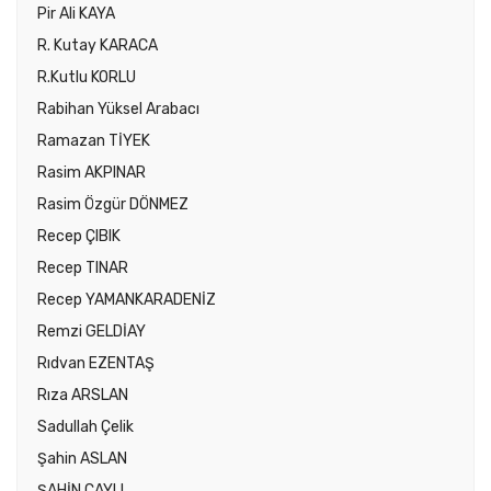
Pir Ali KAYA
R. Kutay KARACA
R.Kutlu KORLU
Rabihan Yüksel Arabacı
Ramazan TİYEK
Rasim AKPINAR
Rasim Özgür DÖNMEZ
Recep ÇIBIK
Recep TINAR
Recep YAMANKARADENİZ
Remzi GELDİAY
Rıdvan EZENTAŞ
Rıza ARSLAN
Sadullah Çelik
Şahin ASLAN
ŞAHİN ÇAYLI