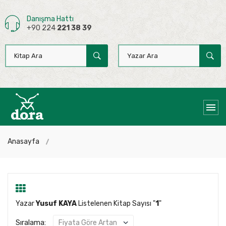
Danışma Hattı
+90 224
221 38 39
Anasayfa
Yazar
Yusuf KAYA
Listelenen Kitap Sayısı "
1
"
Sıralama: