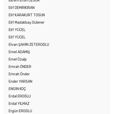
Ekrem Ersin CESUR
Elif DEMİRKIRAN
Elif KARAKURT TOSUN
Elif Madakbaş Gülener
Elif YÜCEL
Elif YÜCEL
Elvan ŞAHİN ZETEROĞLU
Emel ADAMIŞ
Emel Özalp
Emrah ÖNDER
Emrah Önder
Ender YARSAN
ENGİN KOÇ
Erdal EROĞLU
Erdal YILMAZ
Ergün EROĞLU