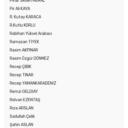
Pınar Seden MERAL
Pir Ali KAYA
R. Kutay KARACA
R.Kutlu KORLU
Rabihan Yüksel Arabacı
Ramazan TİYEK
Rasim AKPINAR
Rasim Özgür DÖNMEZ
Recep ÇIBIK
Recep TINAR
Recep YAMANKARADENİZ
Remzi GELDİAY
Rıdvan EZENTAŞ
Rıza ARSLAN
Sadullah Çelik
Şahin ASLAN