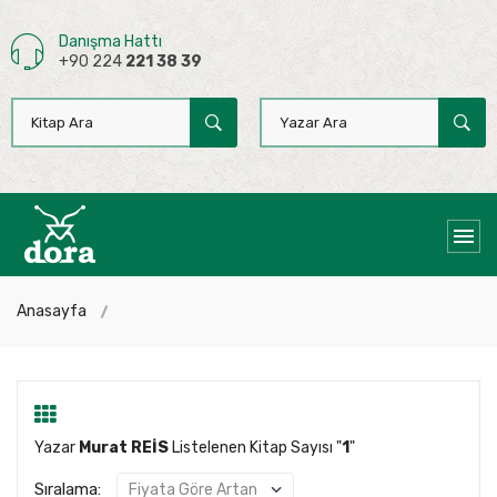
Danışma Hattı
+90 224
221 38 39
Anasayfa
Yazar
Murat REİS
Listelenen Kitap Sayısı "
1
"
Sıralama: