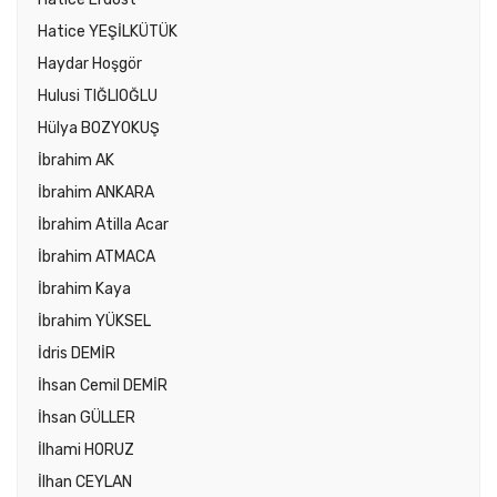
Hatice YEŞİLKÜTÜK
Haydar Hoşgör
Hulusi TIĞLIOĞLU
Hülya BOZYOKUŞ
İbrahim AK
İbrahim ANKARA
İbrahim Atilla Acar
İbrahim ATMACA
İbrahim Kaya
İbrahim YÜKSEL
İdris DEMİR
İhsan Cemil DEMİR
İhsan GÜLLER
İlhami HORUZ
İlhan CEYLAN