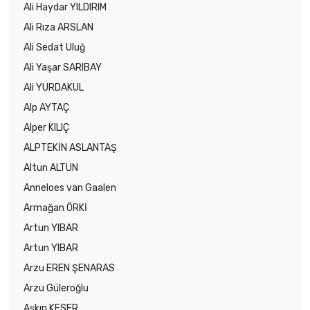
Ali Haydar YILDIRIM
Ali Rıza ARSLAN
Ali Sedat Uluğ
Ali Yaşar SARIBAY
Ali YURDAKUL
Alp AYTAÇ
Alper KILIÇ
ALPTEKİN ASLANTAŞ
Altun ALTUN
Anneloes van Gaalen
Armağan ÖRKİ
Artun YIBAR
Artun YIBAR
Arzu EREN ŞENARAS
Arzu Güleroğlu
Aşkın KESER