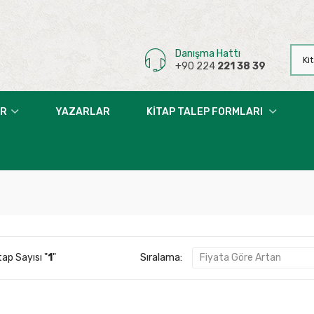
Danışma Hattı
+90 224
221 38 39
AR
YAZARLAR
KITAP TALEP FORMLARI
Sıralama:
ap Sayısı "
1
"