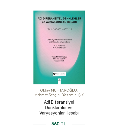
Oktay MUHTAROĞLU,
Mehmet Sezgin , Yasemin IŞIK
Adi Diferansiyel
Denklemler ve
Varyasyonlar Hesabı
560 TL
KİTABI İNCELE