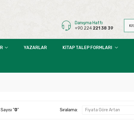
Danışma Hattı
+90 224
221 38 39
AR
YAZARLAR
KITAP TALEP FORMLARI
Sıralama:
Sayısı "
0
"