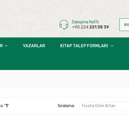
Danışma Hattı
+90 224
221 38 39
AR
YAZARLAR
KITAP TALEP FORMLARI
Sıralama:
sı "
1
"