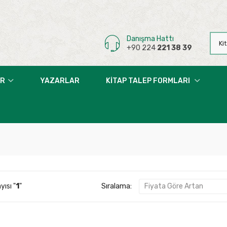
Danışma Hattı
+90 224
221 38 39
AR
YAZARLAR
KITAP TALEP FORMLARI
Sıralama:
ısı "
1
"