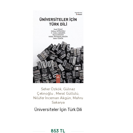
Seher Özkök, Gülnaz
Çetinoğlu , Meral Güllülü,
Nilüfer İnceman Akgün, Mahru
Sakarya
Üniversiteler İçin Türk Dili
853 TL
KİTABI İNCELE