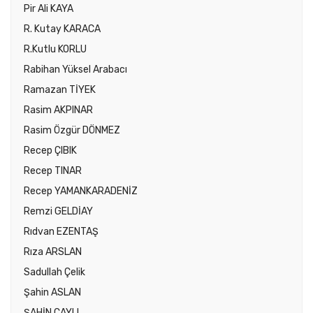
Pir Ali KAYA
R. Kutay KARACA
R.Kutlu KORLU
Rabihan Yüksel Arabacı
Ramazan TİYEK
Rasim AKPINAR
Rasim Özgür DÖNMEZ
Recep ÇIBIK
Recep TINAR
Recep YAMANKARADENİZ
Remzi GELDİAY
Rıdvan EZENTAŞ
Rıza ARSLAN
Sadullah Çelik
Şahin ASLAN
ŞAHİN ÇAYLI