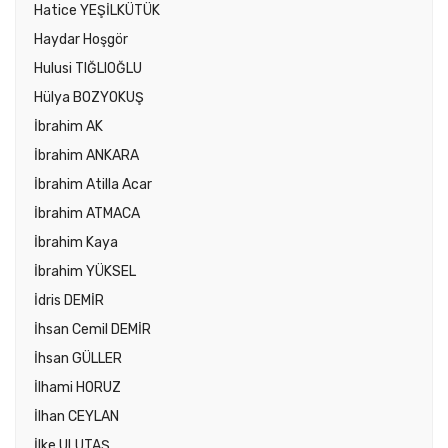
Hatice YEŞİLKÜTÜK
Haydar Hoşgör
Hulusi TIĞLIOĞLU
Hülya BOZYOKUŞ
İbrahim AK
İbrahim ANKARA
İbrahim Atilla Acar
İbrahim ATMACA
İbrahim Kaya
İbrahim YÜKSEL
İdris DEMİR
İhsan Cemil DEMİR
İhsan GÜLLER
İlhami HORUZ
İlhan CEYLAN
İlke ULUTAŞ