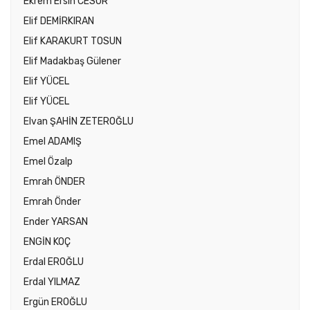
Ekrem Ersin CESUR
Elif DEMİRKIRAN
Elif KARAKURT TOSUN
Elif Madakbaş Gülener
Elif YÜCEL
Elif YÜCEL
Elvan ŞAHİN ZETEROĞLU
Emel ADAMIŞ
Emel Özalp
Emrah ÖNDER
Emrah Önder
Ender YARSAN
ENGİN KOÇ
Erdal EROĞLU
Erdal YILMAZ
Ergün EROĞLU