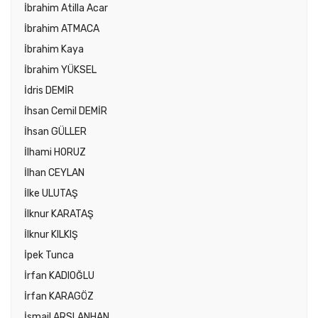
İbrahim Atilla Acar
İbrahim ATMACA
İbrahim Kaya
İbrahim YÜKSEL
İdris DEMİR
İhsan Cemil DEMİR
İhsan GÜLLER
İlhami HORUZ
İlhan CEYLAN
İlke ULUTAŞ
İlknur KARATAŞ
İlknur KILKIŞ
İpek Tunca
İrfan KADIOĞLU
İrfan KARAGÖZ
İsmail ARSLANHAN