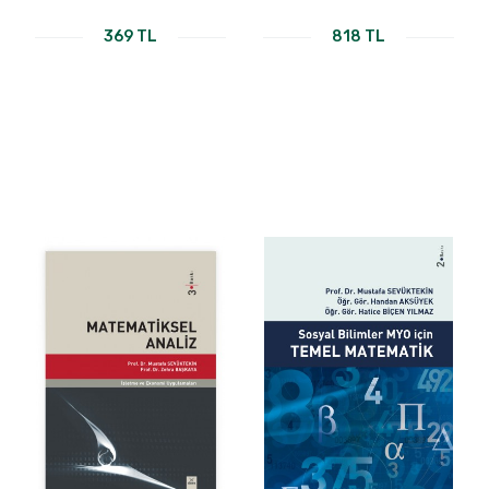
369 TL
818 TL
KİTABI İNCELE