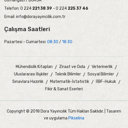
Osmangazi / BURSA
Telefon: 0 224
221 38 39
- 0 224
225 37 46
Email:
info@dorayayincilik.com.tr
Çalışma Saatleri
Pazartesi - Cumartesi:
08:30
/
18:30
Mühendislik Kitapları
Ziraat ve Gıda
Veterinerlik
Uluslararası İlişkiler
Teknik Bilimler
Sosyal Bilimler
Sınavlara Hazırlık
Matematik-İstatistik
İİBF-Hukuk
Fikir & Sanat Eserleri
Copyright © 2018 Dora Yayıncılık Tüm Hakları Saklıdır. | Tasarım
ve uygulama
Pikselina