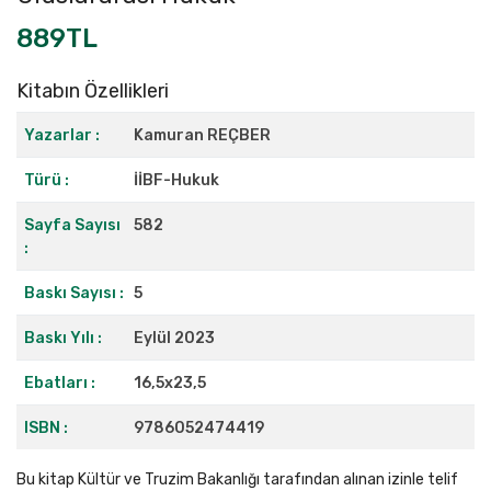
889TL
Kitabın Özellikleri
Yazarlar :
Kamuran REÇBER
Türü :
İİBF-Hukuk
Sayfa Sayısı
582
:
Baskı Sayısı :
5
Baskı Yılı :
Eylül 2023
Ebatları :
16,5x23,5
ISBN :
9786052474419
Bu kitap Kültür ve Truzim Bakanlığı tarafından alınan izinle telif