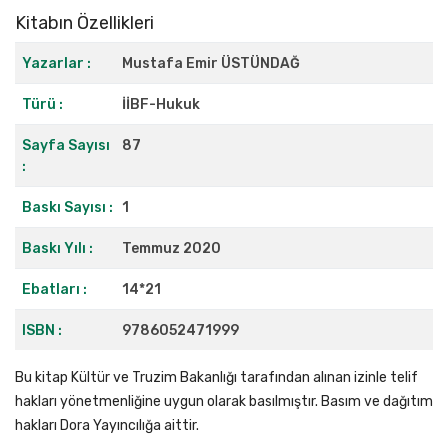
Kitabın Özellikleri
Yazarlar :
Mustafa Emir ÜSTÜNDAĞ
Türü :
İİBF-Hukuk
Sayfa Sayısı
87
:
Baskı Sayısı :
1
Baskı Yılı :
Temmuz 2020
Ebatları :
14*21
ISBN :
9786052471999
Bu kitap Kültür ve Truzim Bakanlığı tarafından alınan izinle telif
hakları yönetmenliğine uygun olarak basılmıştır. Basım ve dağıtım
hakları Dora Yayıncılığa aittir.