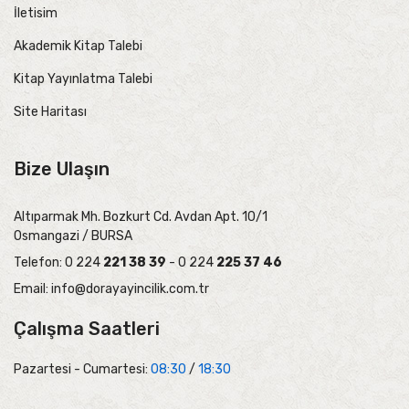
İletisim
Akademik Kitap Talebi
Kitap Yayınlatma Talebi
Site Haritası
Bize Ulaşın
Altıparmak Mh. Bozkurt Cd. Avdan Apt. 10/1
Osmangazi / BURSA
Telefon: 0 224
221 38 39
- 0 224
225 37 46
Email:
info@dorayayincilik.com.tr
Çalışma Saatleri
Pazartesi - Cumartesi:
08:30
/
18:30