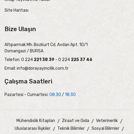
Site Haritası
Bize Ulaşın
Altıparmak Mh. Bozkurt Cd. Avdan Apt. 10/1
Osmangazi / BURSA
Telefon: 0 224
221 38 39
- 0 224
225 37 46
Email:
info@dorayayincilik.com.tr
Çalışma Saatleri
Pazartesi - Cumartesi:
08:30
/
18:30
Mühendislik Kitapları
Ziraat ve Gıda
Veterinerlik
Uluslararası İlişkiler
Teknik Bilimler
Sosyal Bilimler