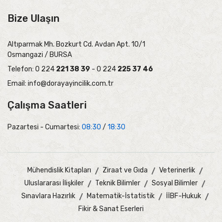
Bize Ulaşın
Altıparmak Mh. Bozkurt Cd. Avdan Apt. 10/1
Osmangazi / BURSA
Telefon: 0 224
221 38 39
- 0 224
225 37 46
Email:
info@dorayayincilik.com.tr
Çalışma Saatleri
Pazartesi - Cumartesi:
08:30
/
18:30
Mühendislik Kitapları
Ziraat ve Gıda
Veterinerlik
Uluslararası İlişkiler
Teknik Bilimler
Sosyal Bilimler
Sınavlara Hazırlık
Matematik-İstatistik
İİBF-Hukuk
Fikir & Sanat Eserleri