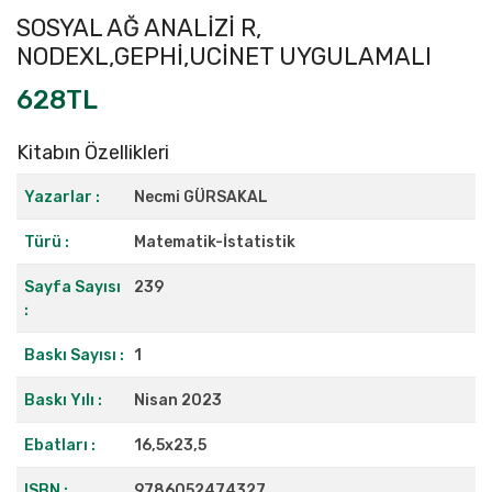
SOSYAL AĞ ANALİZİ R,
NODEXL,GEPHİ,UCİNET UYGULAMALI
628TL
Kitabın Özellikleri
Yazarlar :
Necmi GÜRSAKAL
Türü :
Matematik-İstatistik
Sayfa Sayısı
239
:
Baskı Sayısı :
1
Baskı Yılı :
Nisan 2023
Ebatları :
16,5x23,5
ISBN :
9786052474327