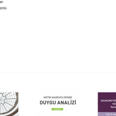
rı
risi