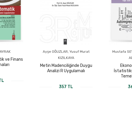
BAYRAK
Ayşe OĞUZLAR, Yusuf Murat
Mustafa SE
KIZILKAYA
A
ik ve Finans
aları
Metin Madenciliğinde Duygu
Ekono
Analizi R Uygulamalı
İstatisti
Temel
TL
357 TL
3
KI