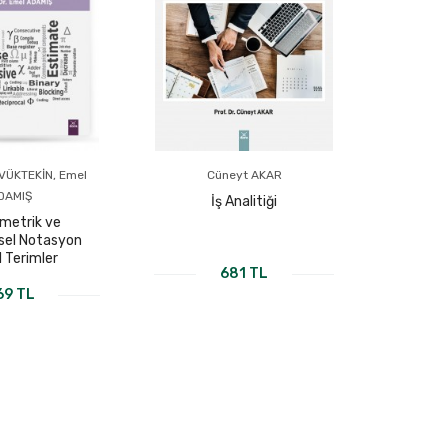
VÜKTEKİN, Emel
Cüneyt AKAR
Ne
DAMIŞ
İş Analitiği
Kürese
A
metrik ve
ksel Notasyon
 Terimler
681 TL
69 TL
TABI İNCELE