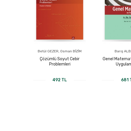
İM
Betül GEZER, Osman BİZİM
Barış AL
oji
Çözümlü Soyut Cebir
Genel Matemat
Problemleri
Uygulam
492 TL
681 